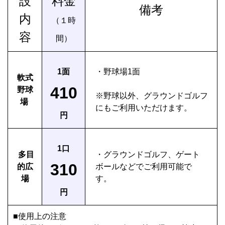
設
料金
備考
内
（１時
容
間）
1面
・野球場1面
軟式
410
野球
※野球以外、グラウンドゴルフ
場
にもご利用いただけます。
円
1口
多目
・グラウンドゴルフ、ゲート
310
的広
ボールなどでご利用可能で
場
す。
円
■使用上の注意