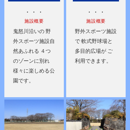
・・・
・・・
施設概要
施設概要
鬼怒川沿いの
野
野外スポーツ施設
外スポーツ施設自
で
軟式野球場と
然あふれる
４つ
多目的広場が
ご
のゾーンに別れ
利用できます。
様々に楽しめる公
園です。